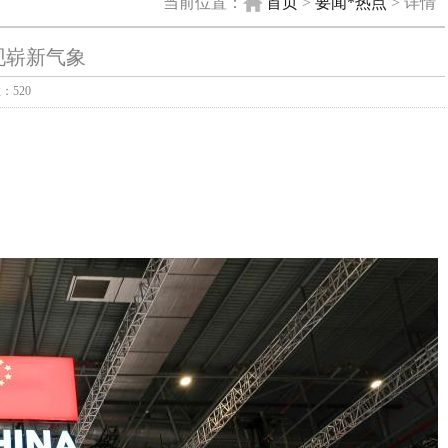
当前位置：
首页
>
要闻*热点
> 详情
现崭新气象
：520