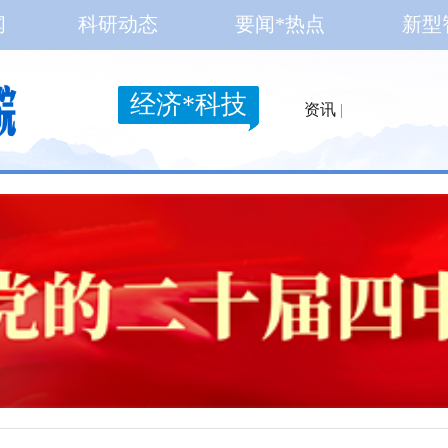
闻
科研动态
要闻*热点
新型
经济*科技
资讯
|